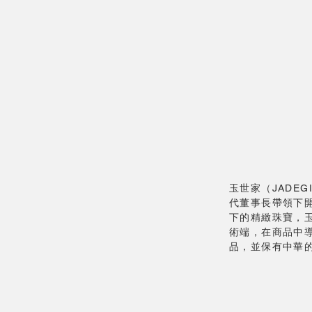
玉世家（JADE
代董事長帶領下
下的精緻珠寶，
術端，在商品中
品，並保有中華