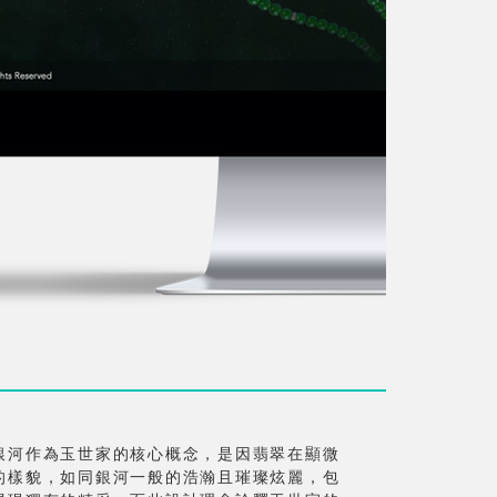
銀河作為玉世家的核心概念，是因翡翠在顯微
的樣貌，如同銀河一般的浩瀚且璀璨炫麗，包