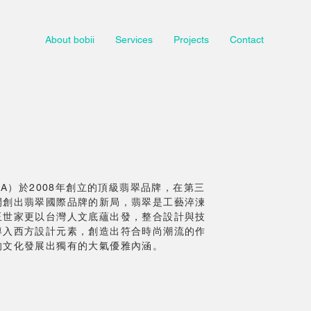
About bobii
Services
Projects
Contact
GIA）於2008年創立的頂級翡翠品牌，在第三
開創出翡翠國際品牌的新局，翡翠是工藝淬湅
玉世家更以台灣人文底蘊出發，整合設計與技
導入西方設計元素，創造出符合時尚潮流的作
的文化發展出獨有的大氣優雅內涵。