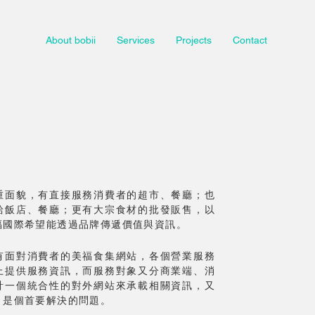
About bobii
Services
Projects
Contact
重面貌，有直接服務消費者的超市、餐廳；也
給飯店、餐廳；更有大宗食材的批發販售，以
福國際希望能透過品牌傳遞價值與資訊。
有面對消費者的美福食集網站，各個營業服務
上提供服務資訊，而服務對象又分商業端、消
計一個統合性的對外網站來承載相關資訊，又
，是個首要解決的問題。