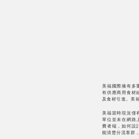
美福國際擁有多
有供應商用食材
及食材引進。美
美福當時現況僅
單位並未在網路
費者端，如何設
能清楚分流客群